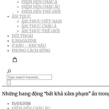
ĐIỂM ĐẾN CHÂU Á
ĐIỂM ĐẾN CHÂU ÂU
ĐIỂM ĐẾN THẾ GIỚI
ẨM THỰC
ẨM THỰC VIỆT NAM
ẨM THỰC CHÂU Á
ẨM THỰC THẾ GIỚI
ĐỐI THOẠI
E.MAGAZINE
Ở ĐÂU – KHI NÀO
PHONG CÁCH SỐNG
Những hang động “bất khả xâm phạm” ẩn tro
15/03/2016
ĐIỂM ĐẾN CHÂU ÂU