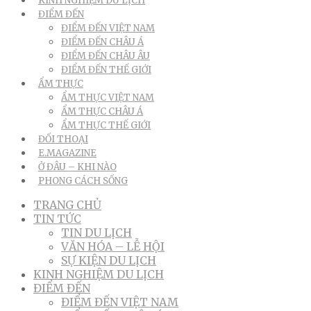
KINH NGHIỆM DU LỊCH
ĐIỂM ĐẾN
ĐIỂM ĐẾN VIỆT NAM
ĐIỂM ĐẾN CHÂU Á
ĐIỂM ĐẾN CHÂU ÂU
ĐIỂM ĐẾN THẾ GIỚI
ẨM THỰC
ẨM THỰC VIỆT NAM
ẨM THỰC CHÂU Á
ẨM THỰC THẾ GIỚI
ĐỐI THOẠI
E.MAGAZINE
Ở ĐÂU – KHI NÀO
PHONG CÁCH SỐNG
TRANG CHỦ
TIN TỨC
TIN DU LỊCH
VĂN HÓA – LỄ HỘI
SỰ KIỆN DU LỊCH
KINH NGHIỆM DU LỊCH
ĐIỂM ĐẾN
ĐIỂM ĐẾN VIỆT NAM