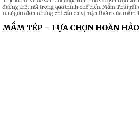
Thịt mắm cá lóc sau khi được thái nhỏ sẽ đem trộn với 
đường thốt nốt trong quá trình chế biến. Mắm Thái rất
như giản đơn nhưng chỉ cần có vị mặn thơm của mắm Thá
MẮM TÉP – LỰA CHỌN HOÀN HẢ