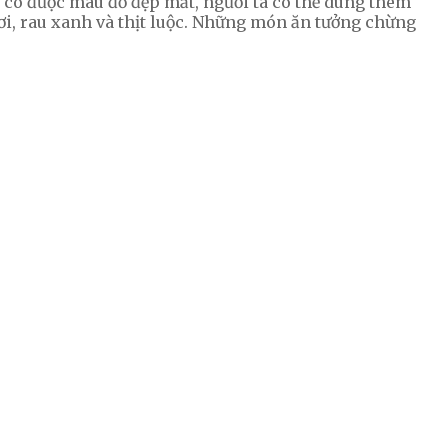
ể có được màu đỏ đẹp mắt, người ta có thể dùng thêm
ơi, rau xanh và thịt luộc. Những món ăn tưởng chừng