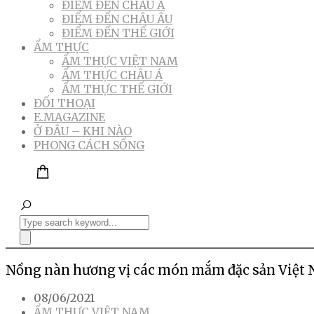
ĐIỂM ĐẾN CHÂU Á
ĐIỂM ĐẾN CHÂU ÂU
ĐIỂM ĐẾN THẾ GIỚI
ẨM THỰC
ẨM THỰC VIỆT NAM
ẨM THỰC CHÂU Á
ẨM THỰC THẾ GIỚI
ĐỐI THOẠI
E.MAGAZINE
Ở ĐÂU – KHI NÀO
PHONG CÁCH SỐNG
Nồng nàn hương vị các món mắm đặc sản Việt
08/06/2021
ẨM THỰC VIỆT NAM