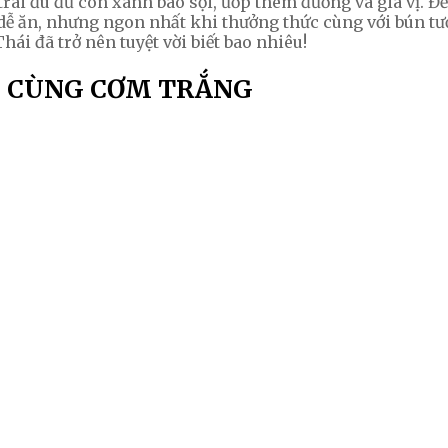
trái đu đủ còn xanh bào sợi, ướp thêm đường và gia vị. Đ
 dễ ăn, nhưng ngon nhất khi thưởng thức cùng với bún tư
i đã trở nên tuyệt vời biết bao nhiêu!
O CÙNG CƠM TRẮNG