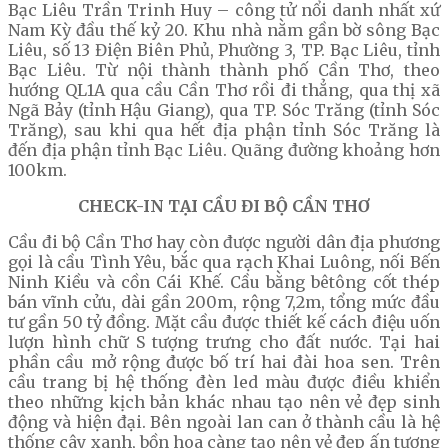
Bạc Liêu Trần Trinh Huy – công tử nổi danh nhất xứ
Nam Kỳ đầu thế kỷ 20. Khu nhà nằm gần bờ sông Bạc
Liêu, số 13 Điện Biên Phủ, Phường 3, TP. Bạc Liêu, tỉnh
Bạc Liêu. Từ nội thành thành phố Cần Thơ, theo
hướng QL1A qua cầu Cần Thơ rồi đi thẳng, qua thị xã
Ngã Bảy (tỉnh Hậu Giang), qua TP. Sóc Trăng (tỉnh Sóc
Trăng), sau khi qua hết địa phận tỉnh Sóc Trăng là
đến địa phận tỉnh Bạc Liêu. Quãng đường khoảng hơn
100km.
CHECK-IN TẠI CẦU ĐI BỘ CẦN THƠ
Cầu đi bộ Cần Thơ hay còn được người dân địa phương
gọi là cầu Tình Yêu, bắc qua rạch Khai Luông, nối Bến
Ninh Kiều và cồn Cái Khế. Cầu bằng bêtông cốt thép
bán vĩnh cửu, dài gần 200m, rộng 7,2m, tổng mức đầu
tư gần 50 tỷ đồng. Mặt cầu được thiết kế cách điệu uốn
lượn hình chữ S tượng trưng cho đất nước. Tại hai
phần cầu mở rộng được bố trí hai đài hoa sen. Trên
cầu trang bị hệ thống đèn led màu được điều khiển
theo những kịch bản khác nhau tạo nên vẻ đẹp sinh
động và hiện đại. Bên ngoài lan can ở thành cầu là hệ
thống cây xanh, bồn hoa càng tạo nên vẻ đẹp ấn tượng