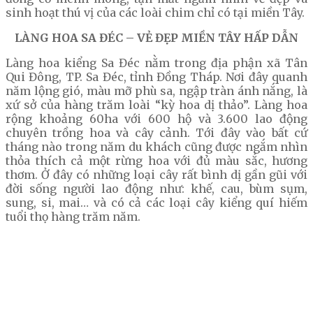
sinh hoạt thú vị của các loài chim chỉ có tại miền Tây.
LÀNG HOA SA ĐÉC – VẺ ĐẸP MIỀN TÂY HẤP DẪN
Làng hoa kiểng Sa Đéc nằm trong địa phận xã Tân
Qui Đông, TP. Sa Đéc, tỉnh Đồng Tháp. Nơi đây quanh
năm lộng gió, màu mỡ phù sa, ngập tràn ánh nắng, là
xứ sở của hàng trăm loài “kỳ hoa dị thảo”. Làng hoa
rộng khoảng 60ha với 600 hộ và 3.600 lao động
chuyên trồng hoa và cây cảnh. Tới đây vào bất cứ
tháng nào trong năm du khách cũng được ngắm nhìn
thỏa thích cả một rừng hoa với đủ màu sắc, hương
thơm. Ở đây có những loại cây rất bình dị gần gũi với
đời sống người lao động như: khế, cau, bùm sụm,
sung, si, mai… và có cả các loại cây kiểng quí hiếm
tuổi thọ hàng trăm năm.