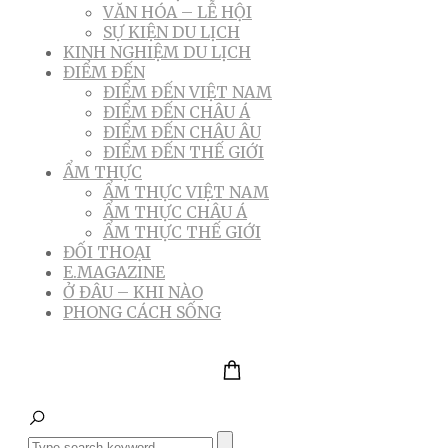
VĂN HÓA – LỄ HỘI
SỰ KIỆN DU LỊCH
KINH NGHIỆM DU LỊCH
ĐIỂM ĐẾN
ĐIỂM ĐẾN VIỆT NAM
ĐIỂM ĐẾN CHÂU Á
ĐIỂM ĐẾN CHÂU ÂU
ĐIỂM ĐẾN THẾ GIỚI
ẨM THỰC
ẨM THỰC VIỆT NAM
ẨM THỰC CHÂU Á
ẨM THỰC THẾ GIỚI
ĐỐI THOẠI
E.MAGAZINE
Ở ĐÂU – KHI NÀO
PHONG CÁCH SỐNG