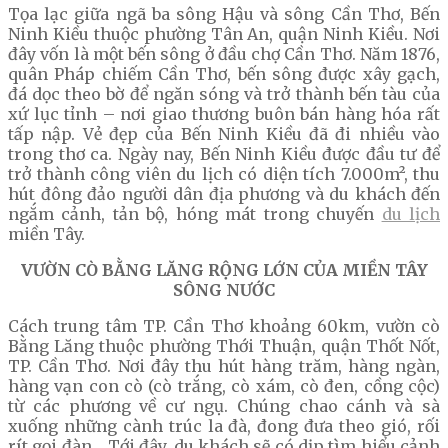
Tọa lạc giữa ngã ba sông Hậu và sông Cần Thơ, Bến
Ninh Kiều thuộc phường Tân An, quận Ninh Kiều. Nơi
đây vốn là một bến sông ở đầu chợ Cần Thơ. Năm 1876,
quân Pháp chiếm Cần Thơ, bến sông được xây gạch,
đá dọc theo bờ để ngăn sóng và trở thành bến tàu của
xứ lục tỉnh – nơi giao thương buôn bán hàng hóa rất
tấp nập. Vẻ đẹp của Bến Ninh Kiều đã đi nhiều vào
trong thơ ca. Ngày nay, Bến Ninh Kiều được đầu tư để
trở thành công viên du lịch có diện tích 7.000m², thu
hút đông đảo người dân địa phương và du khách đến
ngắm cảnh, tản bộ, hóng mát trong chuyến
du lịch
miền Tây.
VƯỜN CÒ BẰNG LĂNG RỘNG LỚN CỦA MIỀN TÂY
SÔNG NƯỚC
Cách trung tâm TP. Cần Thơ khoảng 60km, vườn cò
Bằng Lăng thuộc phường Thới Thuận, quận Thốt Nốt,
TP. Cần Thơ. Nơi đây thu hút hàng trăm, hàng ngàn,
hàng vạn con cò (cò trắng, cò xám, cò đen, cồng cộc)
từ các phương về cư ngụ. Chúng chao cánh và sà
xuống những cành trúc la đà, đong đưa theo gió, rối
rít gọi đàn… Tới đây, du khách sẽ có dịp tìm hiểu cảnh