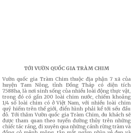
TỚI VƯỜN QUỐC GIA TRÀM CHIM
Vườn quốc gia Tràm Chim thuộc địa phận 7 xã của
huyện Tam Nông, tỉnh Ðồng Tháp có diện tích
7.588ha, là nơi sinh sống của nhiều loài động thực vật,
trong đó có gần 200 loài chim nước, chiếm khoảng
1/4 số loài chim có ở Việt Nam, với nhiều loài chim
quý hiếm trên thế giới, điển hình phải kể tới sếu đầu
đỏ. Tới thăm Vườn quốc gia Tràm Chim, du khách sẽ
được tham quan theo tuyến đường thủy trên những
chiếc tác ráng, đi xuyên qua những cánh rừng tràm và
đồng cỏ mênh mông, tận mắt ngắm nhìn vẻ đẹp và