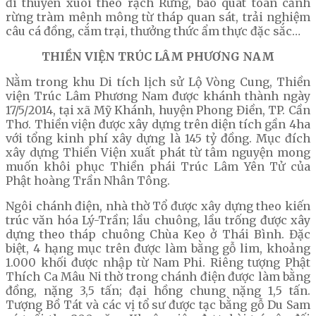
đi thuyền xuôi theo rạch Rừng, bao quát toàn cảnh
rừng tràm mênh mông từ tháp quan sát, trải nghiệm
câu cá đồng, cắm trại, thưởng thức ẩm thực đặc sắc…
THIỀN VIỆN TRÚC LÂM PHƯƠNG NAM
Nằm trong khu Di tích lịch sử Lộ Vòng Cung, Thiền
viện Trúc Lâm Phương Nam được khánh thành ngày
17/5/2014, tại xã Mỹ Khánh, huyện Phong Điền, TP. Cần
Thơ. Thiền viện được xây dựng trên diện tích gần 4ha
với tổng kinh phí xây dựng là 145 tỷ đồng. Mục đích
xây dựng Thiền Viện xuất phát từ tâm nguyện mong
muốn khôi phục Thiền phái Trúc Lâm Yên Tử của
Phật hoàng Trần Nhân Tông.
Ngôi chánh điện, nhà thờ Tổ được xây dựng theo kiến
trúc văn hóa Lý-Trần; lầu chuông, lầu trống được xây
dựng theo tháp chuông Chùa Keo ở Thái Bình. Đặc
biệt, 4 hạng mục trên được làm bằng gỗ lim, khoảng
1.000 khối được nhập từ Nam Phi. Riêng tượng Phật
Thích Ca Mâu Ni thờ trong chánh điện được làm bằng
đồng, nặng 3,5 tấn; đại hồng chung nặng 1,5 tấn.
Tượng Bồ Tát và các vị tổ sư được tạc bằng gỗ Du Sam