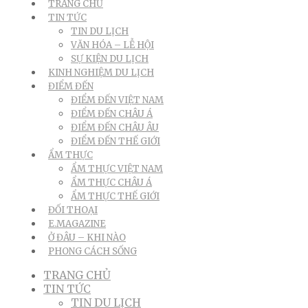
TRANG CHỦ
TIN TỨC
TIN DU LỊCH
VĂN HÓA – LỄ HỘI
SỰ KIỆN DU LỊCH
KINH NGHIỆM DU LỊCH
ĐIỂM ĐẾN
ĐIỂM ĐẾN VIỆT NAM
ĐIỂM ĐẾN CHÂU Á
ĐIỂM ĐẾN CHÂU ÂU
ĐIỂM ĐẾN THẾ GIỚI
ẨM THỰC
ẨM THỰC VIỆT NAM
ẨM THỰC CHÂU Á
ẨM THỰC THẾ GIỚI
ĐỐI THOẠI
E.MAGAZINE
Ở ĐÂU – KHI NÀO
PHONG CÁCH SỐNG
TRANG CHỦ
TIN TỨC
TIN DU LỊCH