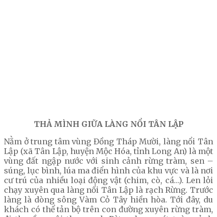
THẢ MÌNH GIỮA LÀNG NỔI TÂN LẬP
Nằm ở trung tâm vùng Đồng Tháp Mười, làng nổi Tân
Lập (xã Tân Lập, huyện Mộc Hóa, tỉnh Long An) là một
vùng đất ngập nước với sinh cảnh rừng tràm, sen –
súng, lục bình, lúa ma điển hình của khu vực và là nơi
cư trú của nhiều loại động vật (chim, cò, cá…). Len lỏi
chạy xuyên qua làng nổi Tân Lập là rạch Rừng. Trước
làng là dòng sông Vàm Cỏ Tây hiền hòa. Tới đây, du
khách có thể tản bộ trên con đường xuyên rừng tràm,