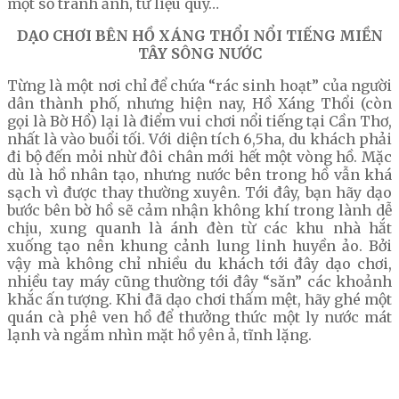
một số tranh ảnh, tư liệu quý…
DẠO CHƠI BÊN HỒ XÁNG THỔI NỔI TIẾNG MIỀN
TÂY SÔNG NƯỚC
Từng là một nơi chỉ để chứa “rác sinh hoạt” của người
dân thành phố, nhưng hiện nay, Hồ Xáng Thổi (còn
gọi là Bờ Hồ) lại là điểm vui chơi nổi tiếng tại Cần Thơ,
nhất là vào buổi tối. Với diện tích 6,5ha, du khách phải
đi bộ đến mỏi nhừ đôi chân mới hết một vòng hồ. Mặc
dù là hồ nhân tạo, nhưng nước bên trong hồ vẫn khá
sạch vì được thay thường xuyên. Tới đây, bạn hãy dạo
bước bên bờ hồ sẽ cảm nhận không khí trong lành dễ
chịu, xung quanh là ánh đèn từ các khu nhà hắt
xuống tạo nên khung cảnh lung linh huyền ảo. Bởi
vậy mà không chỉ nhiều du khách tới đây dạo chơi,
nhiều tay máy cũng thường tới đây “săn” các khoảnh
khắc ấn tượng. Khi đã dạo chơi thấm mệt, hãy ghé một
quán cà phê ven hồ để thưởng thức một ly nước mát
lạnh và ngắm nhìn mặt hồ yên ả, tĩnh lặng.