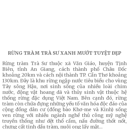
RỪNG TRÀM TRÀ SƯ XANH MƯỚT TUYỆT ĐẸP
Rừng tràm Trà Sư thuộc xã Văn Giáo, huyện Tịnh
Biên, tỉnh An Giang, cách thành phố Châu Đốc
khoảng 20km và cách nội thành TP. Cần Thơ khoảng
130km. Đây là khu rừng ngập nước tiêu biểu cho vùng
Tây sông Hậu, nơi sinh sống của nhiều loài chim
nước, động vật hoang dã và thủy sinh vật thuộc hệ
thống rừng đặc dụng Việt Nam. Bên cạnh đó, rừng
tràm còn chứa đựng những yếu tố văn hóa độc đáo của
cộng đồng dân cư (đồng bào Khơ-me và Kinh) sống
ven rừng với nhiều ngành nghề thủ công mỹ nghệ
truyền thống như dệt thổ cẩm, nấu đường thốt nốt,
chưng cất tinh dầu tràm, nuôi ong lấy mật…