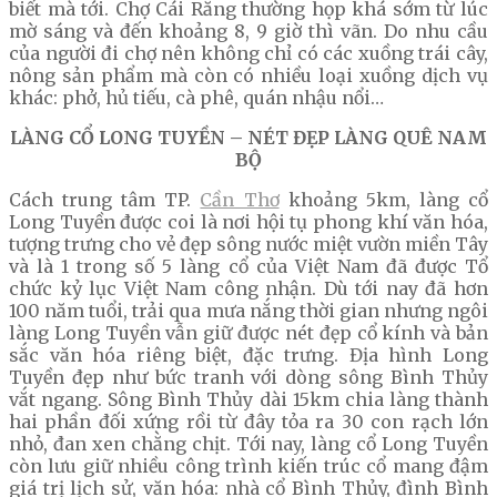
biết mà tới. Chợ Cái Răng thường họp khá sớm từ lúc
mờ sáng và đến khoảng 8, 9 giờ thì vãn. Do nhu cầu
của người đi chợ nên không chỉ có các xuồng trái cây,
nông sản phẩm mà còn có nhiều loại xuồng dịch vụ
khác: phở, hủ tiếu, cà phê, quán nhậu nổi…
LÀNG CỔ LONG TUYỀN – NÉT ĐẸP LÀNG QUÊ NAM
BỘ
Cách trung tâm TP.
Cần Thơ
khoảng 5km, làng cổ
Long Tuyền được coi là nơi hội tụ phong khí văn hóa,
tượng trưng cho vẻ đẹp sông nước miệt vườn miền Tây
và là 1 trong số 5 làng cổ của Việt Nam đã được Tổ
chức kỷ lục Việt Nam công nhận. Dù tới nay đã hơn
100 năm tuổi, trải qua mưa nắng thời gian nhưng ngôi
làng Long Tuyền vẫn giữ được nét đẹp cổ kính và bản
sắc văn hóa riêng biệt, đặc trưng. Địa hình Long
Tuyền đẹp như bức tranh với dòng sông Bình Thủy
vắt ngang. Sông Bình Thủy dài 15km chia làng thành
hai phần đối xứng rồi từ đây tỏa ra 30 con rạch lớn
nhỏ, đan xen chằng chịt. Tới nay, làng cổ Long Tuyền
còn lưu giữ nhiều công trình kiến trúc cổ mang đậm
giá trị lịch sử, văn hóa: nhà cổ Bình Thủy, đình Bình