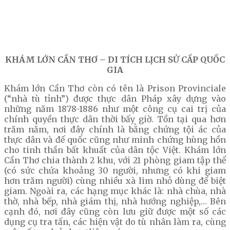
KHÁM LỚN CẦN THƠ – DI TÍCH LỊCH SỬ CẤP QUỐC
GIA
Khám lớn Cần Thơ còn có tên là Prison Provinciale
(“nhà tù tỉnh”) được thực dân Pháp xây dựng vào
những năm 1878-1886 như một công cụ cai trị của
chính quyền thực dân thời bấy giờ. Tồn tại qua hơn
trăm năm, nơi đây chính là bằng chứng tội ác của
thực dân và đế quốc cũng như minh chứng hùng hồn
cho tinh thần bất khuất của dân tộc Việt. Khám lớn
Cần Thơ chia thành 2 khu, với 21 phòng giam tập thể
(có sức chứa khoảng 30 người, nhưng có khi giam
hơn trăm người) cùng nhiều xà lim nhỏ dùng để biệt
giam. Ngoài ra, các hạng mục khác là: nhà chùa, nhà
thờ, nhà bếp, nhà giám thị, nhà hướng nghiệp,… Bên
cạnh đó, nơi đây cũng còn lưu giữ được một số các
dụng cụ tra tấn, các hiện vật do tù nhân làm ra, cùng