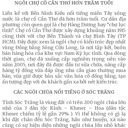
NGÔI CHỢ CỔ CẦN THƠ HƠN TRĂM TUỔI
Liền kề với Bến Ninh Kiều nổi tiếng miền Tây sông
nước là chợ cổ Cần Thơ đã hơn trăm tuổi. Cư dân địa
phương còn quen gọi là chợ Hàng Dương hay “chợ lục
tỉnh”. Chợ cổ Cần Thơ được xây dựng khoảng năm 1915
cùng thời với chợ Bến Thành và chợ Bình Tây (TP
HCM). Đây được xem là ngôi chợ có kiến trúc đẹp nhất
vùng Đồng bằng Sông Cửu Long, là nơi tập kết, buôn
bán hàng hóa của khu vực Nam Kỳ lục tỉnh. Qua dòng
thời gian, chợ đã xuống cấp nghiêm trọng nên vào
năm 2005, nơi đây đã được đầu tư sửa chữa, nâng cấp
hàng tỷ đồng vừa đáp ứng nhu cầu giao thương mua
bán, vừa giữ được bản sắc văn hóa cổ đồng bằng, tạo
ấn tượng đẹp với du khách gần xa bởi nét kiến trúc.
CÁC NGÔI CHÙA NỔI TIẾNG Ở SÓC TRĂNG
Tỉnh Sóc Trăng là vùng đất có trên 200 ngôi chùa lớn
nhỏ của 3 dân tộc Kinh – Khmer – Hoa (dân tộc
Khmer chiếm tỷ lệ gần 29% ). Vì thế không có gì lạ
khi đặt chân đến Sóc Trăng, hầu như huyện, xã nào
cũng có sự hiện diện những ngôi chùa lớn nhỏ khác