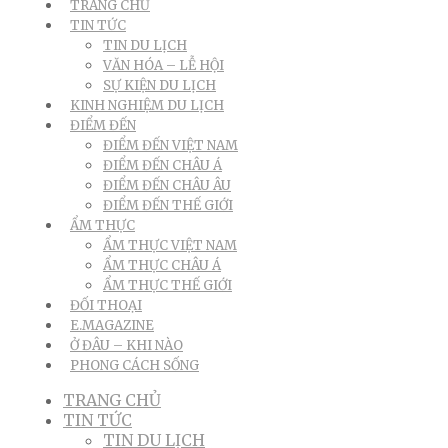
TRANG CHỦ
TIN TỨC
TIN DU LỊCH
VĂN HÓA – LỄ HỘI
SỰ KIỆN DU LỊCH
KINH NGHIỆM DU LỊCH
ĐIỂM ĐẾN
ĐIỂM ĐẾN VIỆT NAM
ĐIỂM ĐẾN CHÂU Á
ĐIỂM ĐẾN CHÂU ÂU
ĐIỂM ĐẾN THẾ GIỚI
ẨM THỰC
ẨM THỰC VIỆT NAM
ẨM THỰC CHÂU Á
ẨM THỰC THẾ GIỚI
ĐỐI THOẠI
E.MAGAZINE
Ở ĐÂU – KHI NÀO
PHONG CÁCH SỐNG
TRANG CHỦ
TIN TỨC
TIN DU LỊCH