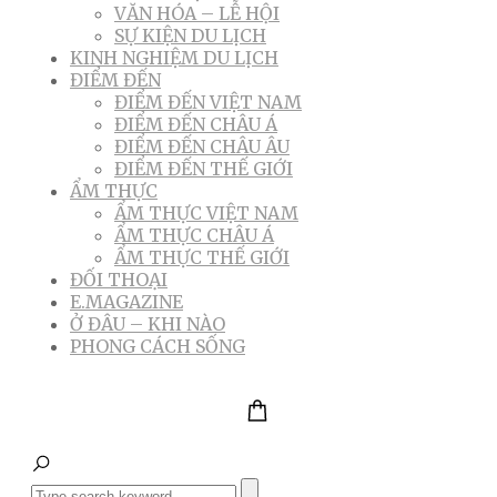
VĂN HÓA – LỄ HỘI
SỰ KIỆN DU LỊCH
KINH NGHIỆM DU LỊCH
ĐIỂM ĐẾN
ĐIỂM ĐẾN VIỆT NAM
ĐIỂM ĐẾN CHÂU Á
ĐIỂM ĐẾN CHÂU ÂU
ĐIỂM ĐẾN THẾ GIỚI
ẨM THỰC
ẨM THỰC VIỆT NAM
ẨM THỰC CHÂU Á
ẨM THỰC THẾ GIỚI
ĐỐI THOẠI
E.MAGAZINE
Ở ĐÂU – KHI NÀO
PHONG CÁCH SỐNG