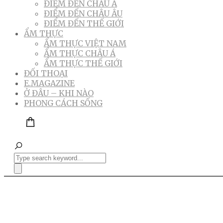
ĐIỂM ĐẾN CHÂU Á
ĐIỂM ĐẾN CHÂU ÂU
ĐIỂM ĐẾN THẾ GIỚI
ẨM THỰC
ẨM THỰC VIỆT NAM
ẨM THỰC CHÂU Á
ẨM THỰC THẾ GIỚI
ĐỐI THOẠI
E.MAGAZINE
Ở ĐÂU – KHI NÀO
PHONG CÁCH SỐNG