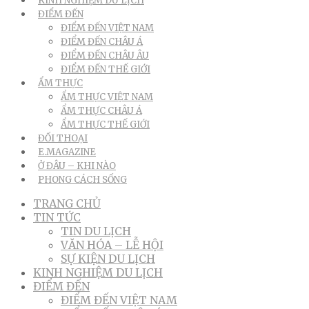
KINH NGHIỆM DU LỊCH
ĐIỂM ĐẾN
ĐIỂM ĐẾN VIỆT NAM
ĐIỂM ĐẾN CHÂU Á
ĐIỂM ĐẾN CHÂU ÂU
ĐIỂM ĐẾN THẾ GIỚI
ẨM THỰC
ẨM THỰC VIỆT NAM
ẨM THỰC CHÂU Á
ẨM THỰC THẾ GIỚI
ĐỐI THOẠI
E.MAGAZINE
Ở ĐÂU – KHI NÀO
PHONG CÁCH SỐNG
TRANG CHỦ
TIN TỨC
TIN DU LỊCH
VĂN HÓA – LỄ HỘI
SỰ KIỆN DU LỊCH
KINH NGHIỆM DU LỊCH
ĐIỂM ĐẾN
ĐIỂM ĐẾN VIỆT NAM