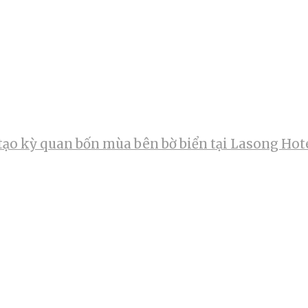
tạo kỳ quan bốn mùa bên bờ biển tại Lasong Hot