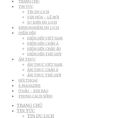
TRANG CHỦ
TIN TỨC
TIN DU LỊCH
VĂN HÓA – LỄ HỘI
SỰ KIỆN DU LỊCH
KINH NGHIỆM DU LỊCH
ĐIỂM ĐẾN
ĐIỂM ĐẾN VIỆT NAM
ĐIỂM ĐẾN CHÂU Á
ĐIỂM ĐẾN CHÂU ÂU
ĐIỂM ĐẾN THẾ GIỚI
ẨM THỰC
ẨM THỰC VIỆT NAM
ẨM THỰC CHÂU Á
ẨM THỰC THẾ GIỚI
ĐỐI THOẠI
E.MAGAZINE
Ở ĐÂU – KHI NÀO
PHONG CÁCH SỐNG
TRANG CHỦ
TIN TỨC
TIN DU LỊCH