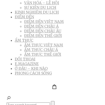
VĂN HÓA – LỄ HỘI
SỰ KIỆN DU LỊCH
KINH NGHIỆM DU LỊCH
ĐIỂM ĐẾN
ĐIỂM ĐẾN VIỆT NAM
ĐIỂM ĐẾN CHÂU Á
ĐIỂM ĐẾN CHÂU ÂU
ĐIỂM ĐẾN THẾ GIỚI
ẨM THỰC
ẨM THỰC VIỆT NAM
ẨM THỰC CHÂU Á
ẨM THỰC THẾ GIỚI
ĐỐI THOẠI
E.MAGAZINE
Ở ĐÂU – KHI NÀO
PHONG CÁCH SỐNG