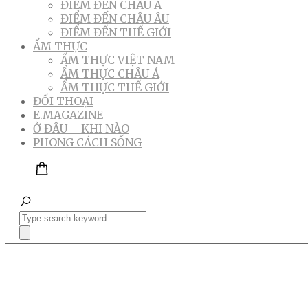
ĐIỂM ĐẾN CHÂU Á
ĐIỂM ĐẾN CHÂU ÂU
ĐIỂM ĐẾN THẾ GIỚI
ẨM THỰC
ẨM THỰC VIỆT NAM
ẨM THỰC CHÂU Á
ẨM THỰC THẾ GIỚI
ĐỐI THOẠI
E.MAGAZINE
Ở ĐÂU – KHI NÀO
PHONG CÁCH SỐNG