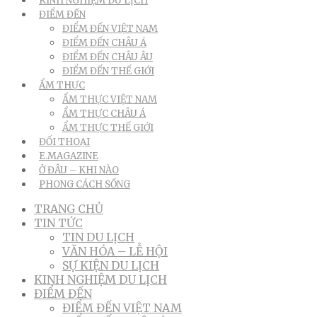
KINH NGHIỆM DU LỊCH
ĐIỂM ĐẾN
ĐIỂM ĐẾN VIỆT NAM
ĐIỂM ĐẾN CHÂU Á
ĐIỂM ĐẾN CHÂU ÂU
ĐIỂM ĐẾN THẾ GIỚI
ẨM THỰC
ẨM THỰC VIỆT NAM
ẨM THỰC CHÂU Á
ẨM THỰC THẾ GIỚI
ĐỐI THOẠI
E.MAGAZINE
Ở ĐÂU – KHI NÀO
PHONG CÁCH SỐNG
TRANG CHỦ
TIN TỨC
TIN DU LỊCH
VĂN HÓA – LỄ HỘI
SỰ KIỆN DU LỊCH
KINH NGHIỆM DU LỊCH
ĐIỂM ĐẾN
ĐIỂM ĐẾN VIỆT NAM