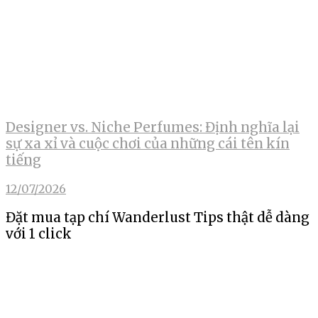
Designer vs. Niche Perfumes: Định nghĩa lại
sự xa xỉ và cuộc chơi của những cái tên kín
tiếng
12/07/2026
Đặt mua tạp chí Wanderlust Tips thật dễ dàng
với 1 click