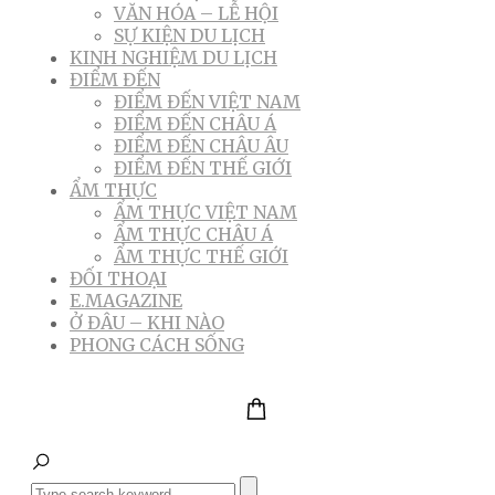
VĂN HÓA – LỄ HỘI
SỰ KIỆN DU LỊCH
KINH NGHIỆM DU LỊCH
ĐIỂM ĐẾN
ĐIỂM ĐẾN VIỆT NAM
ĐIỂM ĐẾN CHÂU Á
ĐIỂM ĐẾN CHÂU ÂU
ĐIỂM ĐẾN THẾ GIỚI
ẨM THỰC
ẨM THỰC VIỆT NAM
ẨM THỰC CHÂU Á
ẨM THỰC THẾ GIỚI
ĐỐI THOẠI
E.MAGAZINE
Ở ĐÂU – KHI NÀO
PHONG CÁCH SỐNG