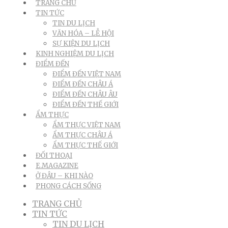
TRANG CHỦ
TIN TỨC
TIN DU LỊCH
VĂN HÓA – LỄ HỘI
SỰ KIỆN DU LỊCH
KINH NGHIỆM DU LỊCH
ĐIỂM ĐẾN
ĐIỂM ĐẾN VIỆT NAM
ĐIỂM ĐẾN CHÂU Á
ĐIỂM ĐẾN CHÂU ÂU
ĐIỂM ĐẾN THẾ GIỚI
ẨM THỰC
ẨM THỰC VIỆT NAM
ẨM THỰC CHÂU Á
ẨM THỰC THẾ GIỚI
ĐỐI THOẠI
E.MAGAZINE
Ở ĐÂU – KHI NÀO
PHONG CÁCH SỐNG
TRANG CHỦ
TIN TỨC
TIN DU LỊCH