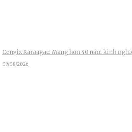
Cengiz Karaagac: Mang hơn 40 năm kinh nghiệ
07/08/2026