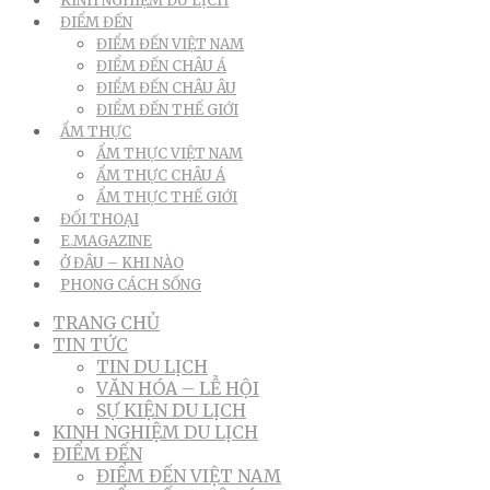
KINH NGHIỆM DU LỊCH
ĐIỂM ĐẾN
ĐIỂM ĐẾN VIỆT NAM
ĐIỂM ĐẾN CHÂU Á
ĐIỂM ĐẾN CHÂU ÂU
ĐIỂM ĐẾN THẾ GIỚI
ẨM THỰC
ẨM THỰC VIỆT NAM
ẨM THỰC CHÂU Á
ẨM THỰC THẾ GIỚI
ĐỐI THOẠI
E.MAGAZINE
Ở ĐÂU – KHI NÀO
PHONG CÁCH SỐNG
TRANG CHỦ
TIN TỨC
TIN DU LỊCH
VĂN HÓA – LỄ HỘI
SỰ KIỆN DU LỊCH
KINH NGHIỆM DU LỊCH
ĐIỂM ĐẾN
ĐIỂM ĐẾN VIỆT NAM