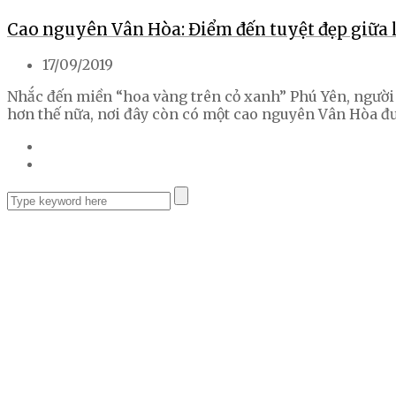
Cao nguyên Vân Hòa: Điểm đến tuyệt đẹp giữa 
17/09/2019
Nhắc đến miền “hoa vàng trên cỏ xanh” Phú Yên, người
hơn thế nữa, nơi đây còn có một cao nguyên Vân Hòa 