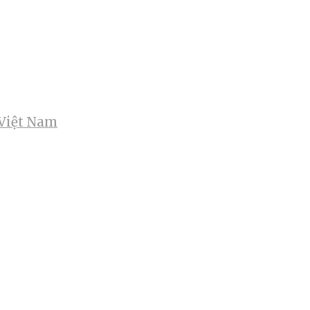
 Việt Nam