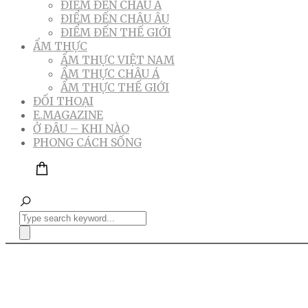
ĐIỂM ĐẾN CHÂU Á
ĐIỂM ĐẾN CHÂU ÂU
ĐIỂM ĐẾN THẾ GIỚI
ẨM THỰC
ẨM THỰC VIỆT NAM
ẨM THỰC CHÂU Á
ẨM THỰC THẾ GIỚI
ĐỐI THOẠI
E.MAGAZINE
Ở ĐÂU – KHI NÀO
PHONG CÁCH SỐNG