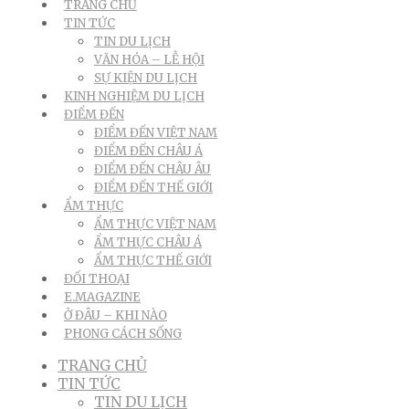
TRANG CHỦ
TIN TỨC
TIN DU LỊCH
VĂN HÓA – LỄ HỘI
SỰ KIỆN DU LỊCH
KINH NGHIỆM DU LỊCH
ĐIỂM ĐẾN
ĐIỂM ĐẾN VIỆT NAM
ĐIỂM ĐẾN CHÂU Á
ĐIỂM ĐẾN CHÂU ÂU
ĐIỂM ĐẾN THẾ GIỚI
ẨM THỰC
ẨM THỰC VIỆT NAM
ẨM THỰC CHÂU Á
ẨM THỰC THẾ GIỚI
ĐỐI THOẠI
E.MAGAZINE
Ở ĐÂU – KHI NÀO
PHONG CÁCH SỐNG
TRANG CHỦ
TIN TỨC
TIN DU LỊCH