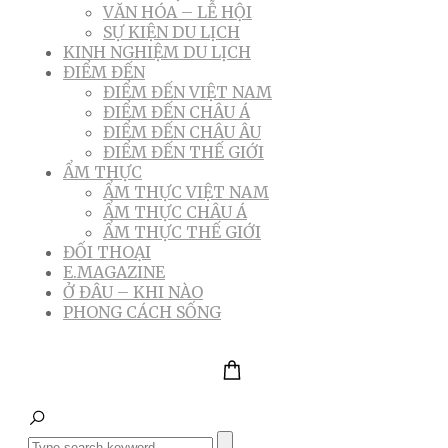
VĂN HÓA – LỄ HỘI
SỰ KIỆN DU LỊCH
KINH NGHIỆM DU LỊCH
ĐIỂM ĐẾN
ĐIỂM ĐẾN VIỆT NAM
ĐIỂM ĐẾN CHÂU Á
ĐIỂM ĐẾN CHÂU ÂU
ĐIỂM ĐẾN THẾ GIỚI
ẨM THỰC
ẨM THỰC VIỆT NAM
ẨM THỰC CHÂU Á
ẨM THỰC THẾ GIỚI
ĐỐI THOẠI
E.MAGAZINE
Ở ĐÂU – KHI NÀO
PHONG CÁCH SỐNG