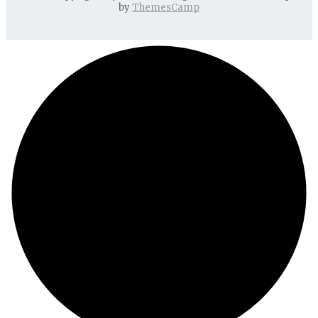
by
ThemesCamp