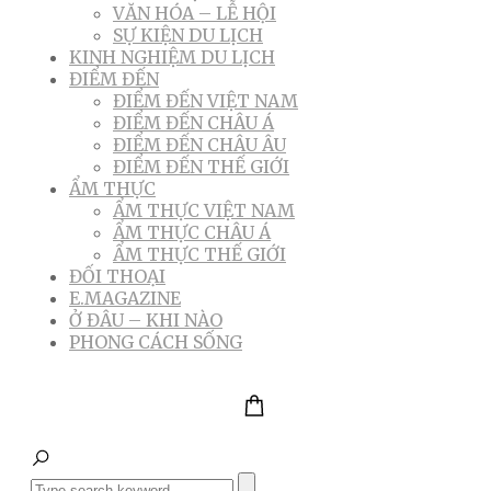
VĂN HÓA – LỄ HỘI
SỰ KIỆN DU LỊCH
KINH NGHIỆM DU LỊCH
ĐIỂM ĐẾN
ĐIỂM ĐẾN VIỆT NAM
ĐIỂM ĐẾN CHÂU Á
ĐIỂM ĐẾN CHÂU ÂU
ĐIỂM ĐẾN THẾ GIỚI
ẨM THỰC
ẨM THỰC VIỆT NAM
ẨM THỰC CHÂU Á
ẨM THỰC THẾ GIỚI
ĐỐI THOẠI
E.MAGAZINE
Ở ĐÂU – KHI NÀO
PHONG CÁCH SỐNG