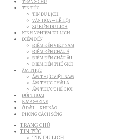
TRANG CHỦ
TIN TỨC
TIN DU LỊCH
VĂN HÓA – LỄ HỘI
SỰ KIỆN DU LỊCH
KINH NGHIỆM DU LỊCH
ĐIỂM ĐẾN
ĐIỂM ĐẾN VIỆT NAM
ĐIỂM ĐẾN CHÂU Á
ĐIỂM ĐẾN CHÂU ÂU
ĐIỂM ĐẾN THẾ GIỚI
ẨM THỰC
ẨM THỰC VIỆT NAM
ẨM THỰC CHÂU Á
ẨM THỰC THẾ GIỚI
ĐỐI THOẠI
E.MAGAZINE
Ở ĐÂU – KHI NÀO
PHONG CÁCH SỐNG
TRANG CHỦ
TIN TỨC
TIN DU LỊCH