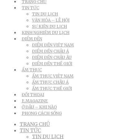
TRANG CHỦ
TIN TỨC
TIN DU LỊCH
VĂN HÓA – LỄ HỘI
SỰ KIỆN DU LỊCH
KINH NGHIỆM DU LỊCH
ĐIỂM ĐẾN
ĐIỂM ĐẾN VIỆT NAM
ĐIỂM ĐẾN CHÂU Á
ĐIỂM ĐẾN CHÂU ÂU
ĐIỂM ĐẾN THẾ GIỚI
ẨM THỰC
ẨM THỰC VIỆT NAM
ẨM THỰC CHÂU Á
ẨM THỰC THẾ GIỚI
ĐỐI THOẠI
E.MAGAZINE
Ở ĐÂU – KHI NÀO
PHONG CÁCH SỐNG
TRANG CHỦ
TIN TỨC
TIN DU LỊCH