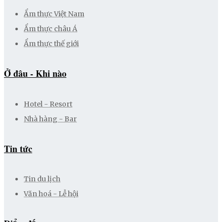
Ẩm thực Việt Nam
Ẩm thực châu Á
Ẩm thực thế giới
Ở đâu - Khi nào
Hotel - Resort
Nhà hàng - Bar
Tin tức
Tin du lịch
Văn hoá - Lễ hội