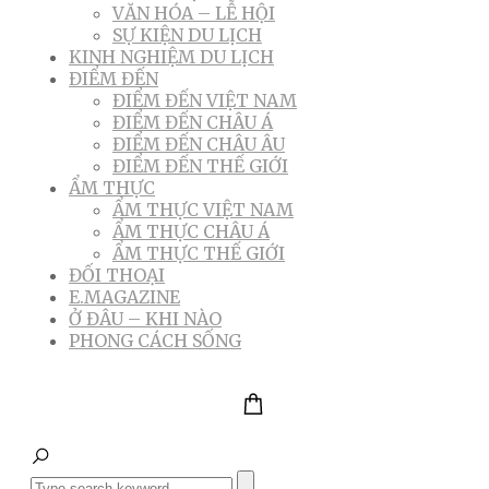
VĂN HÓA – LỄ HỘI
SỰ KIỆN DU LỊCH
KINH NGHIỆM DU LỊCH
ĐIỂM ĐẾN
ĐIỂM ĐẾN VIỆT NAM
ĐIỂM ĐẾN CHÂU Á
ĐIỂM ĐẾN CHÂU ÂU
ĐIỂM ĐẾN THẾ GIỚI
ẨM THỰC
ẨM THỰC VIỆT NAM
ẨM THỰC CHÂU Á
ẨM THỰC THẾ GIỚI
ĐỐI THOẠI
E.MAGAZINE
Ở ĐÂU – KHI NÀO
PHONG CÁCH SỐNG