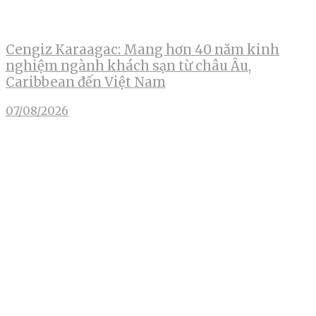
Cengiz Karaagac: Mang hơn 40 năm kinh
nghiệm ngành khách sạn từ châu Âu,
Caribbean đến Việt Nam
07/08/2026