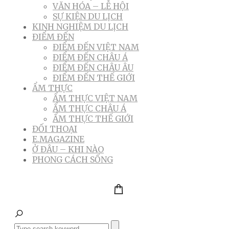
VĂN HÓA – LỄ HỘI
SỰ KIỆN DU LỊCH
KINH NGHIỆM DU LỊCH
ĐIỂM ĐẾN
ĐIỂM ĐẾN VIỆT NAM
ĐIỂM ĐẾN CHÂU Á
ĐIỂM ĐẾN CHÂU ÂU
ĐIỂM ĐẾN THẾ GIỚI
ẨM THỰC
ẨM THỰC VIỆT NAM
ẨM THỰC CHÂU Á
ẨM THỰC THẾ GIỚI
ĐỐI THOẠI
E.MAGAZINE
Ở ĐÂU – KHI NÀO
PHONG CÁCH SỐNG