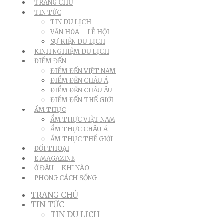
TRANG CHỦ
TIN TỨC
TIN DU LỊCH
VĂN HÓA – LỄ HỘI
SỰ KIỆN DU LỊCH
KINH NGHIỆM DU LỊCH
ĐIỂM ĐẾN
ĐIỂM ĐẾN VIỆT NAM
ĐIỂM ĐẾN CHÂU Á
ĐIỂM ĐẾN CHÂU ÂU
ĐIỂM ĐẾN THẾ GIỚI
ẨM THỰC
ẨM THỰC VIỆT NAM
ẨM THỰC CHÂU Á
ẨM THỰC THẾ GIỚI
ĐỐI THOẠI
E.MAGAZINE
Ở ĐÂU – KHI NÀO
PHONG CÁCH SỐNG
TRANG CHỦ
TIN TỨC
TIN DU LỊCH