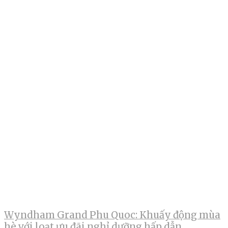
Wyndham Grand Phu Quoc: Khuấy động mùa
hè với loạt ưu đãi nghỉ dưỡng hấp dẫn