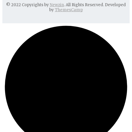
© 2022 Copyrights by
Newzin
. All Rights Reserved. Developed
by
ThemesCamp