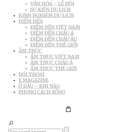
VĂN HÓA – LỄ HỘI
SỰ KIỆN DU LỊCH
KINH NGHIỆM DU LỊCH
ĐIỂM ĐẾN
ĐIỂM ĐẾN VIỆT NAM
ĐIỂM ĐẾN CHÂU Á
ĐIỂM ĐẾN CHÂU ÂU
ĐIỂM ĐẾN THẾ GIỚI
ẨM THỰC
ẨM THỰC VIỆT NAM
ẨM THỰC CHÂU Á
ẨM THỰC THẾ GIỚI
ĐỐI THOẠI
E.MAGAZINE
Ở ĐÂU – KHI NÀO
PHONG CÁCH SỐNG