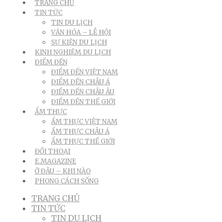
TRANG CHỦ
TIN TỨC
TIN DU LỊCH
VĂN HÓA – LỄ HỘI
SỰ KIỆN DU LỊCH
KINH NGHIỆM DU LỊCH
ĐIỂM ĐẾN
ĐIỂM ĐẾN VIỆT NAM
ĐIỂM ĐẾN CHÂU Á
ĐIỂM ĐẾN CHÂU ÂU
ĐIỂM ĐẾN THẾ GIỚI
ẨM THỰC
ẨM THỰC VIỆT NAM
ẨM THỰC CHÂU Á
ẨM THỰC THẾ GIỚI
ĐỐI THOẠI
E.MAGAZINE
Ở ĐÂU – KHI NÀO
PHONG CÁCH SỐNG
TRANG CHỦ
TIN TỨC
TIN DU LỊCH