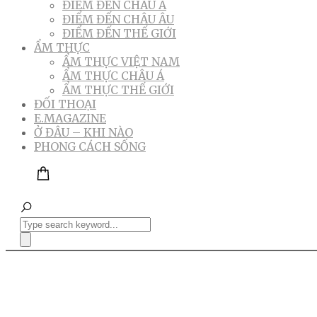
ĐIỂM ĐẾN CHÂU Á
ĐIỂM ĐẾN CHÂU ÂU
ĐIỂM ĐẾN THẾ GIỚI
ẨM THỰC
ẨM THỰC VIỆT NAM
ẨM THỰC CHÂU Á
ẨM THỰC THẾ GIỚI
ĐỐI THOẠI
E.MAGAZINE
Ở ĐÂU – KHI NÀO
PHONG CÁCH SỐNG