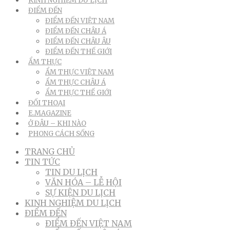
KINH NGHIỆM DU LỊCH
ĐIỂM ĐẾN
ĐIỂM ĐẾN VIỆT NAM
ĐIỂM ĐẾN CHÂU Á
ĐIỂM ĐẾN CHÂU ÂU
ĐIỂM ĐẾN THẾ GIỚI
ẨM THỰC
ẨM THỰC VIỆT NAM
ẨM THỰC CHÂU Á
ẨM THỰC THẾ GIỚI
ĐỐI THOẠI
E.MAGAZINE
Ở ĐÂU – KHI NÀO
PHONG CÁCH SỐNG
TRANG CHỦ
TIN TỨC
TIN DU LỊCH
VĂN HÓA – LỄ HỘI
SỰ KIỆN DU LỊCH
KINH NGHIỆM DU LỊCH
ĐIỂM ĐẾN
ĐIỂM ĐẾN VIỆT NAM