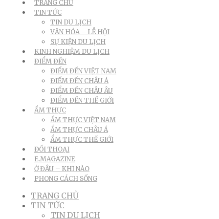
TRANG CHỦ
TIN TỨC
TIN DU LỊCH
VĂN HÓA – LỄ HỘI
SỰ KIỆN DU LỊCH
KINH NGHIỆM DU LỊCH
ĐIỂM ĐẾN
ĐIỂM ĐẾN VIỆT NAM
ĐIỂM ĐẾN CHÂU Á
ĐIỂM ĐẾN CHÂU ÂU
ĐIỂM ĐẾN THẾ GIỚI
ẨM THỰC
ẨM THỰC VIỆT NAM
ẨM THỰC CHÂU Á
ẨM THỰC THẾ GIỚI
ĐỐI THOẠI
E.MAGAZINE
Ở ĐÂU – KHI NÀO
PHONG CÁCH SỐNG
TRANG CHỦ
TIN TỨC
TIN DU LỊCH