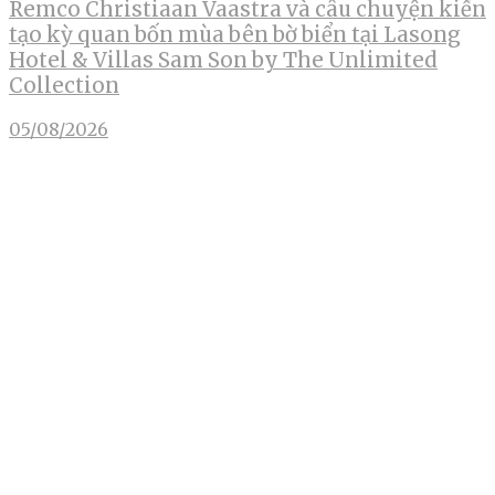
Remco Christiaan Vaastra và câu chuyện kiến
tạo kỳ quan bốn mùa bên bờ biển tại Lasong
Hotel & Villas Sam Son by The Unlimited
Collection
05/08/2026