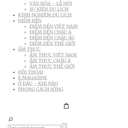
VĂN HÓA – LỄ HỘI
SỰ KIỆN DU LỊCH
KINH NGHIỆM DU LỊCH
ĐIỂM ĐẾN
ĐIỂM ĐẾN VIỆT NAM
ĐIỂM ĐẾN CHÂU Á
ĐIỂM ĐẾN CHÂU ÂU
ĐIỂM ĐẾN THẾ GIỚI
ẨM THỰC
ẨM THỰC VIỆT NAM
ẨM THỰC CHÂU Á
ẨM THỰC THẾ GIỚI
ĐỐI THOẠI
E.MAGAZINE
Ở ĐÂU – KHI NÀO
PHONG CÁCH SỐNG