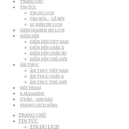
TRANG CHỦ
TIN TỨC
TIN DU LỊCH
VĂN HÓA – LỄ HỘI
SỰ KIỆN DU LỊCH
KINH NGHIỆM DU LỊCH
ĐIỂM ĐẾN
ĐIỂM ĐẾN VIỆT NAM
ĐIỂM ĐẾN CHÂU Á
ĐIỂM ĐẾN CHÂU ÂU
ĐIỂM ĐẾN THẾ GIỚI
ẨM THỰC
ẨM THỰC VIỆT NAM
ẨM THỰC CHÂU Á
ẨM THỰC THẾ GIỚI
ĐỐI THOẠI
E.MAGAZINE
Ở ĐÂU – KHI NÀO
PHONG CÁCH SỐNG
TRANG CHỦ
TIN TỨC
TIN DU LỊCH