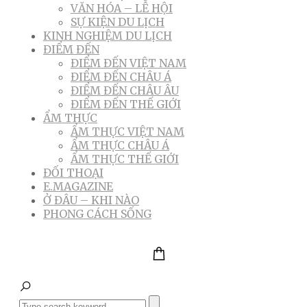
VĂN HÓA – LỄ HỘI
SỰ KIỆN DU LỊCH
KINH NGHIỆM DU LỊCH
ĐIỂM ĐẾN
ĐIỂM ĐẾN VIỆT NAM
ĐIỂM ĐẾN CHÂU Á
ĐIỂM ĐẾN CHÂU ÂU
ĐIỂM ĐẾN THẾ GIỚI
ẨM THỰC
ẨM THỰC VIỆT NAM
ẨM THỰC CHÂU Á
ẨM THỰC THẾ GIỚI
ĐỐI THOẠI
E.MAGAZINE
Ở ĐÂU – KHI NÀO
PHONG CÁCH SỐNG