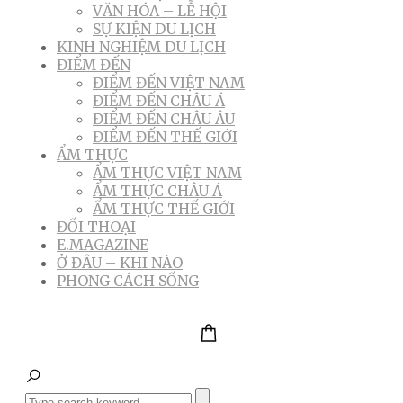
VĂN HÓA – LỄ HỘI
SỰ KIỆN DU LỊCH
KINH NGHIỆM DU LỊCH
ĐIỂM ĐẾN
ĐIỂM ĐẾN VIỆT NAM
ĐIỂM ĐẾN CHÂU Á
ĐIỂM ĐẾN CHÂU ÂU
ĐIỂM ĐẾN THẾ GIỚI
ẨM THỰC
ẨM THỰC VIỆT NAM
ẨM THỰC CHÂU Á
ẨM THỰC THẾ GIỚI
ĐỐI THOẠI
E.MAGAZINE
Ở ĐÂU – KHI NÀO
PHONG CÁCH SỐNG