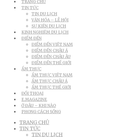
TRANG CHỦ
TIN TỨC
TIN DU LỊCH
VĂN HÓA – LỄ HỘI
SỰ KIỆN DU LỊCH
KINH NGHIỆM DU LỊCH
ĐIỂM ĐẾN
ĐIỂM ĐẾN VIỆT NAM
ĐIỂM ĐẾN CHÂU Á
ĐIỂM ĐẾN CHÂU ÂU
ĐIỂM ĐẾN THẾ GIỚI
ẨM THỰC
ẨM THỰC VIỆT NAM
ẨM THỰC CHÂU Á
ẨM THỰC THẾ GIỚI
ĐỐI THOẠI
E.MAGAZINE
Ở ĐÂU – KHI NÀO
PHONG CÁCH SỐNG
TRANG CHỦ
TIN TỨC
TIN DU LỊCH