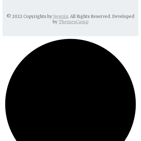
© 2022 Copyrights by
Newzin
. All Rights Reserved. Developed
by
ThemesCamp