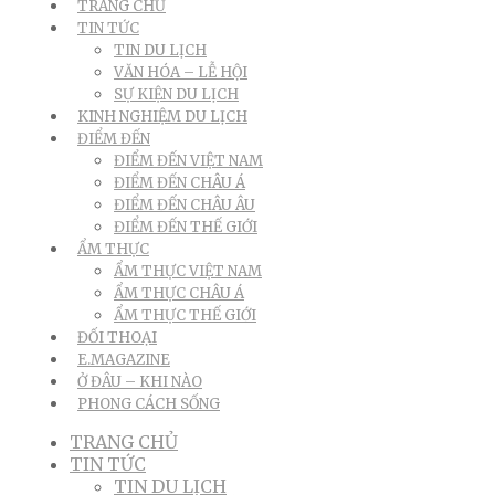
TRANG CHỦ
TIN TỨC
TIN DU LỊCH
VĂN HÓA – LỄ HỘI
SỰ KIỆN DU LỊCH
KINH NGHIỆM DU LỊCH
ĐIỂM ĐẾN
ĐIỂM ĐẾN VIỆT NAM
ĐIỂM ĐẾN CHÂU Á
ĐIỂM ĐẾN CHÂU ÂU
ĐIỂM ĐẾN THẾ GIỚI
ẨM THỰC
ẨM THỰC VIỆT NAM
ẨM THỰC CHÂU Á
ẨM THỰC THẾ GIỚI
ĐỐI THOẠI
E.MAGAZINE
Ở ĐÂU – KHI NÀO
PHONG CÁCH SỐNG
TRANG CHỦ
TIN TỨC
TIN DU LỊCH