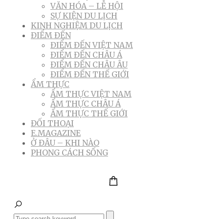
VĂN HÓA – LỄ HỘI
SỰ KIỆN DU LỊCH
KINH NGHIỆM DU LỊCH
ĐIỂM ĐẾN
ĐIỂM ĐẾN VIỆT NAM
ĐIỂM ĐẾN CHÂU Á
ĐIỂM ĐẾN CHÂU ÂU
ĐIỂM ĐẾN THẾ GIỚI
ẨM THỰC
ẨM THỰC VIỆT NAM
ẨM THỰC CHÂU Á
ẨM THỰC THẾ GIỚI
ĐỐI THOẠI
E.MAGAZINE
Ở ĐÂU – KHI NÀO
PHONG CÁCH SỐNG