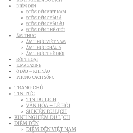
KINH NGHIỆM DU LỊCH
ĐIỂM ĐẾN
ĐIỂM ĐẾN VIỆT NAM
ĐIỂM ĐẾN CHÂU Á
ĐIỂM ĐẾN CHÂU ÂU
ĐIỂM ĐẾN THẾ GIỚI
ẨM THỰC
ẨM THỰC VIỆT NAM
ẨM THỰC CHÂU Á
ẨM THỰC THẾ GIỚI
ĐỐI THOẠI
E.MAGAZINE
Ở ĐÂU – KHI NÀO
PHONG CÁCH SỐNG
TRANG CHỦ
TIN TỨC
TIN DU LỊCH
VĂN HÓA – LỄ HỘI
SỰ KIỆN DU LỊCH
KINH NGHIỆM DU LỊCH
ĐIỂM ĐẾN
ĐIỂM ĐẾN VIỆT NAM