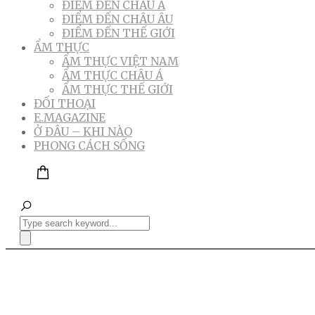
ĐIỂM ĐẾN CHÂU Á
ĐIỂM ĐẾN CHÂU ÂU
ĐIỂM ĐẾN THẾ GIỚI
ẨM THỰC
ẨM THỰC VIỆT NAM
ẨM THỰC CHÂU Á
ẨM THỰC THẾ GIỚI
ĐỐI THOẠI
E.MAGAZINE
Ở ĐÂU – KHI NÀO
PHONG CÁCH SỐNG