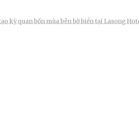
tạo kỳ quan bốn mùa bên bờ biển tại Lasong Hot