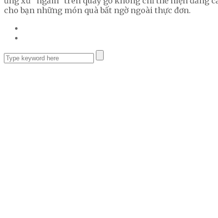
ứng xử “ngầm” trên quầy gỗ không chỉ thể hiện đẳng c
cho bạn những món quà bất ngờ ngoài thực đơn.