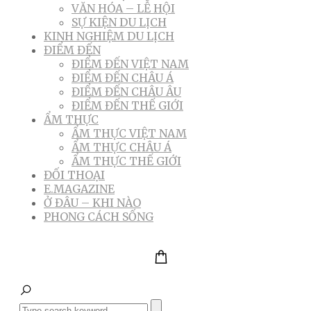
VĂN HÓA – LỄ HỘI
SỰ KIỆN DU LỊCH
KINH NGHIỆM DU LỊCH
ĐIỂM ĐẾN
ĐIỂM ĐẾN VIỆT NAM
ĐIỂM ĐẾN CHÂU Á
ĐIỂM ĐẾN CHÂU ÂU
ĐIỂM ĐẾN THẾ GIỚI
ẨM THỰC
ẨM THỰC VIỆT NAM
ẨM THỰC CHÂU Á
ẨM THỰC THẾ GIỚI
ĐỐI THOẠI
E.MAGAZINE
Ở ĐÂU – KHI NÀO
PHONG CÁCH SỐNG