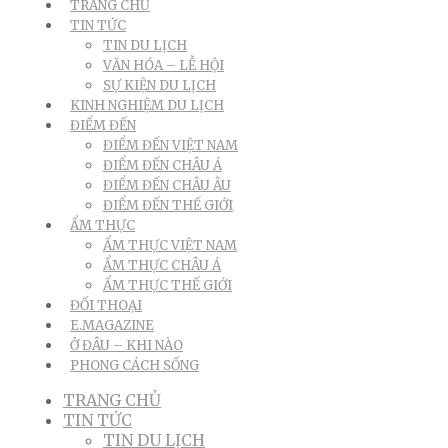
TRANG CHỦ
TIN TỨC
TIN DU LỊCH
VĂN HÓA – LỄ HỘI
SỰ KIỆN DU LỊCH
KINH NGHIỆM DU LỊCH
ĐIỂM ĐẾN
ĐIỂM ĐẾN VIỆT NAM
ĐIỂM ĐẾN CHÂU Á
ĐIỂM ĐẾN CHÂU ÂU
ĐIỂM ĐẾN THẾ GIỚI
ẨM THỰC
ẨM THỰC VIỆT NAM
ẨM THỰC CHÂU Á
ẨM THỰC THẾ GIỚI
ĐỐI THOẠI
E.MAGAZINE
Ở ĐÂU – KHI NÀO
PHONG CÁCH SỐNG
TRANG CHỦ
TIN TỨC
TIN DU LỊCH