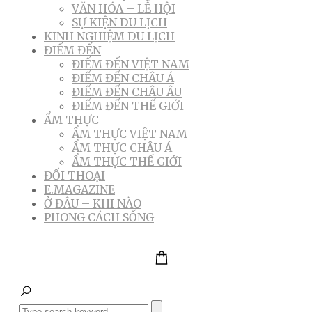
VĂN HÓA – LỄ HỘI
SỰ KIỆN DU LỊCH
KINH NGHIỆM DU LỊCH
ĐIỂM ĐẾN
ĐIỂM ĐẾN VIỆT NAM
ĐIỂM ĐẾN CHÂU Á
ĐIỂM ĐẾN CHÂU ÂU
ĐIỂM ĐẾN THẾ GIỚI
ẨM THỰC
ẨM THỰC VIỆT NAM
ẨM THỰC CHÂU Á
ẨM THỰC THẾ GIỚI
ĐỐI THOẠI
E.MAGAZINE
Ở ĐÂU – KHI NÀO
PHONG CÁCH SỐNG