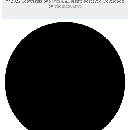
© 2022 Copyrights by
Newzin
. All Rights Reserved. Developed
by
ThemesCamp