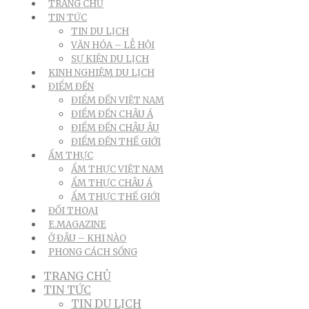
TRANG CHỦ
TIN TỨC
TIN DU LỊCH
VĂN HÓA – LỄ HỘI
SỰ KIỆN DU LỊCH
KINH NGHIỆM DU LỊCH
ĐIỂM ĐẾN
ĐIỂM ĐẾN VIỆT NAM
ĐIỂM ĐẾN CHÂU Á
ĐIỂM ĐẾN CHÂU ÂU
ĐIỂM ĐẾN THẾ GIỚI
ẨM THỰC
ẨM THỰC VIỆT NAM
ẨM THỰC CHÂU Á
ẨM THỰC THẾ GIỚI
ĐỐI THOẠI
E.MAGAZINE
Ở ĐÂU – KHI NÀO
PHONG CÁCH SỐNG
TRANG CHỦ
TIN TỨC
TIN DU LỊCH