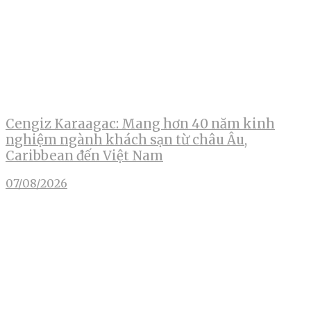
Cengiz Karaagac: Mang hơn 40 năm kinh
nghiệm ngành khách sạn từ châu Âu,
Caribbean đến Việt Nam
07/08/2026