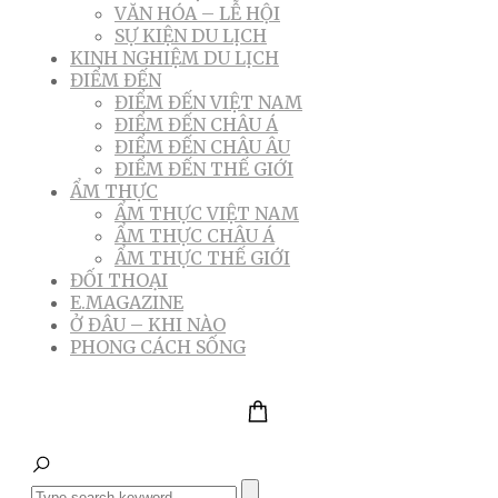
VĂN HÓA – LỄ HỘI
SỰ KIỆN DU LỊCH
KINH NGHIỆM DU LỊCH
ĐIỂM ĐẾN
ĐIỂM ĐẾN VIỆT NAM
ĐIỂM ĐẾN CHÂU Á
ĐIỂM ĐẾN CHÂU ÂU
ĐIỂM ĐẾN THẾ GIỚI
ẨM THỰC
ẨM THỰC VIỆT NAM
ẨM THỰC CHÂU Á
ẨM THỰC THẾ GIỚI
ĐỐI THOẠI
E.MAGAZINE
Ở ĐÂU – KHI NÀO
PHONG CÁCH SỐNG