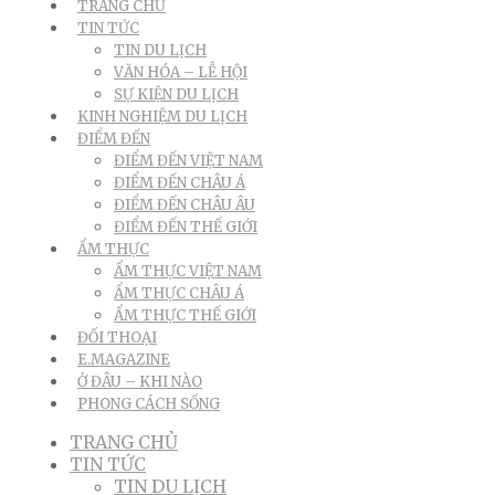
TRANG CHỦ
TIN TỨC
TIN DU LỊCH
VĂN HÓA – LỄ HỘI
SỰ KIỆN DU LỊCH
KINH NGHIỆM DU LỊCH
ĐIỂM ĐẾN
ĐIỂM ĐẾN VIỆT NAM
ĐIỂM ĐẾN CHÂU Á
ĐIỂM ĐẾN CHÂU ÂU
ĐIỂM ĐẾN THẾ GIỚI
ẨM THỰC
ẨM THỰC VIỆT NAM
ẨM THỰC CHÂU Á
ẨM THỰC THẾ GIỚI
ĐỐI THOẠI
E.MAGAZINE
Ở ĐÂU – KHI NÀO
PHONG CÁCH SỐNG
TRANG CHỦ
TIN TỨC
TIN DU LỊCH