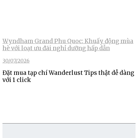
Wyndham Grand Phu Quoc: Khuấy động mùa
hè với loạt ưu đãi nghỉ dưỡng hấp dẫn
30/07/2026
Đặt mua tạp chí Wanderlust Tips thật dễ dàng
với 1 click