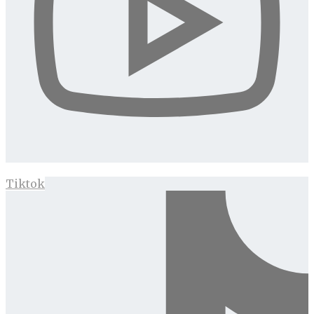
Tiktok