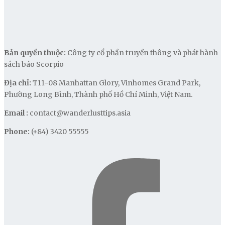
Bản quyền thuộc:
Công ty cổ phần truyền thông và phát hành
sách báo Scorpio
Địa chỉ:
T11-08 Manhattan Glory, Vinhomes Grand Park,
Phường Long Bình, Thành phố Hồ Chí Minh, Việt Nam.
Email :
contact@wanderlusttips.asia
Phone:
(+84) 3420 55555