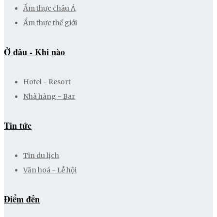
Ẩm thực châu Á
Ẩm thực thế giới
Ở đâu - Khi nào
Hotel - Resort
Nhà hàng - Bar
Tin tức
Tin du lịch
Văn hoá - Lễ hội
Điểm đến