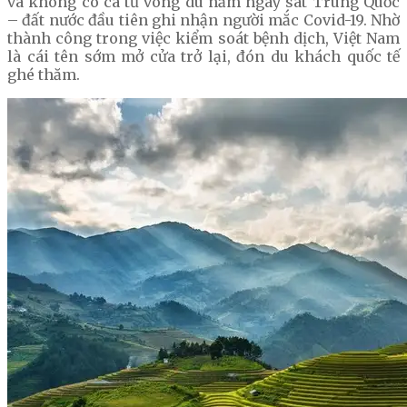
và không có ca tử vong dù nằm ngay sát Trung Quốc
– đất nước đầu tiên ghi nhận người mắc Covid-19. Nhờ
thành công trong việc kiểm soát bệnh dịch, Việt Nam
là cái tên sớm mở cửa trở lại, đón du khách quốc tế
ghé thăm.