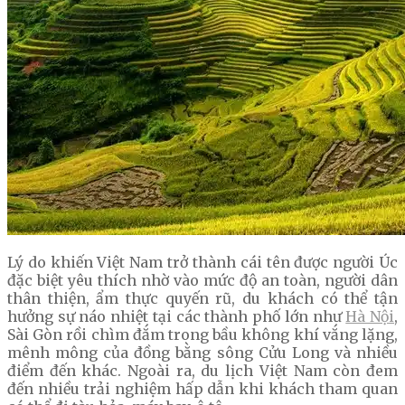
Lý do khiến Việt Nam trở thành cái tên được người Úc
đặc biệt yêu thích nhờ vào mức độ an toàn, người dân
thân thiện, ẩm thực quyến rũ, du khách có thể tận
hưởng sự náo nhiệt tại các thành phố lớn như
Hà Nội
,
Sài Gòn rồi chìm đắm trong bầu không khí vắng lặng,
mênh mông của đồng bằng sông Cửu Long và nhiều
điểm đến khác. Ngoài ra, du lịch Việt Nam còn đem
đến nhiều trải nghiệm hấp dẫn khi khách tham quan