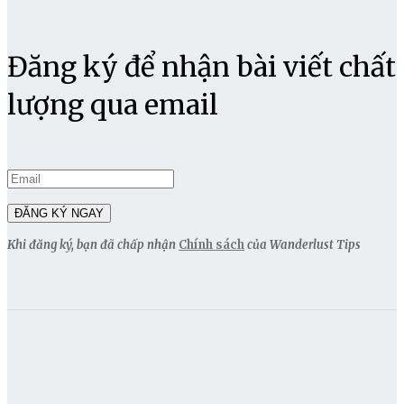
Đăng ký để nhận bài viết chất
lượng qua email
Khi đăng ký, bạn đã chấp nhận
Chính sách
của Wanderlust Tips