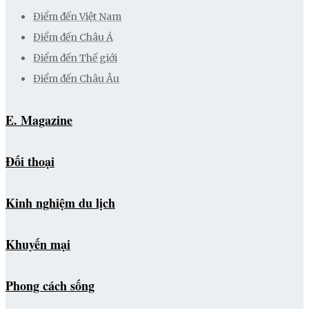
Điểm đến Việt Nam
Điểm đến Châu Á
Điểm đến Thế giới
Điểm đến Châu Âu
E. Magazine
Đối thoại
Kinh nghiệm du lịch
Khuyến mại
Phong cách sống